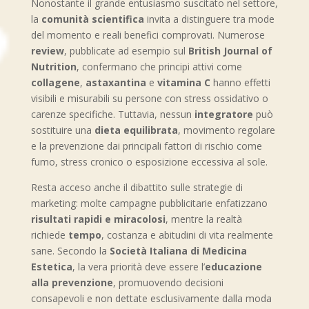
Nonostante il grande entusiasmo suscitato nel settore,
la
comunità scientifica
invita a distinguere tra mode
del momento e reali benefici comprovati. Numerose
review
, pubblicate ad esempio sul
British Journal of
Nutrition
, confermano che principi attivi come
collagene
,
astaxantina
e
vitamina C
hanno effetti
visibili e misurabili su persone con stress ossidativo o
carenze specifiche. Tuttavia, nessun
integratore
può
sostituire una
dieta equilibrata
, movimento regolare
e la prevenzione dai principali fattori di rischio come
fumo, stress cronico o esposizione eccessiva al sole.
Resta acceso anche il dibattito sulle strategie di
marketing: molte campagne pubblicitarie enfatizzano
risultati rapidi e miracolosi
, mentre la realtà
richiede
tempo
, costanza e abitudini di vita realmente
sane. Secondo la
Società Italiana di Medicina
Estetica
, la vera priorità deve essere l’
educazione
alla prevenzione
, promuovendo decisioni
consapevoli e non dettate esclusivamente dalla moda