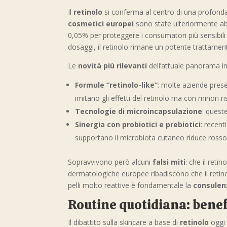
Il
retinolo
si conferma al centro di una profonda r
cosmetici europei
sono state ulteriormente abb
0,05% per proteggere i consumatori più sensibili
dosaggi, il retinolo rimane un potente trattamen
Le
novità più rilevanti
dell’attuale panorama i
Formule “retinolo-like”
: molte aziende pres
imitano gli effetti del retinolo ma con minori ris
Tecnologie di microincapsulazione
: ques
Sinergia con probiotici e prebiotici
: recent
supportano il microbiota cutaneo riduce rossori
Sopravvivono però alcuni
falsi miti
: che il reti
dermatologiche europee ribadiscono che il retino
pelli molto reattive è fondamentale la
consulen
Routine quotidiana: benef
Il dibattito sulla skincare a base di
retinolo
oggi 