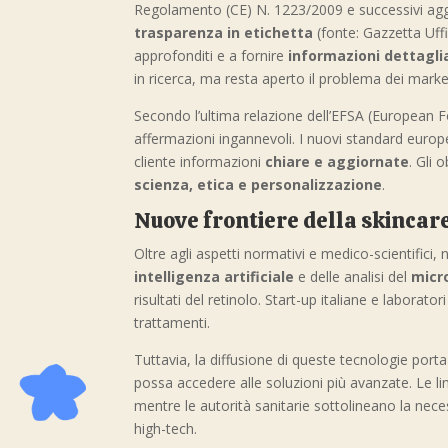
Regolamento (CE) N. 1223/2009 e successivi aggior
trasparenza in etichetta
(fonte: Gazzetta Uffi
approfonditi e a fornire
informazioni dettaglia
in ricerca, ma resta aperto il problema dei marke
Secondo l’ultima relazione dell’EFSA (European Fo
affermazioni ingannevoli. I nuovi standard euro
cliente informazioni
chiare e aggiornate
. Gli 
scienza, etica e personalizzazione
.
Nuove frontiere della skincar
Oltre agli aspetti normativi e medico-scientifici,
intelligenza artificiale
e delle analisi del
micr
risultati del retinolo. Start-up italiane e laborat
trattamenti.
Tuttavia, la diffusione di queste tecnologie porta
possa accedere alle soluzioni più avanzate. Le 
mentre le autorità sanitarie sottolineano la nece
high-tech.