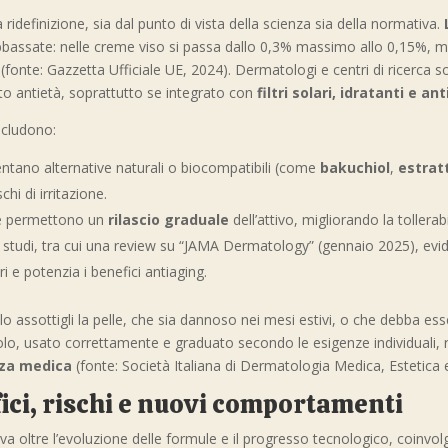
idefinizione, sia dal punto di vista della scienza sia della normativa.
assate: nelle creme viso si passa dallo 0,3% massimo allo 0,15%, ment
 (fonte: Gazzetta Ufficiale UE, 2024). Dermatologi e centri di ricerc
to antietà, soprattutto se integrato con
filtri solari, idratanti e an
ncludono:
entano alternative naturali o biocompatibili (come
bakuchiol
,
estratt
chi di irritazione.
te permettono un
rilascio graduale
dell’attivo, migliorando la tollerab
i studi, tra cui una review su “JAMA Dermatology” (gennaio 2025), evi
 e potenzia i benefici antiaging.
nolo assottigli la pelle, che sia dannoso nei mesi estivi, o che debba es
lo, usato correttamente e graduato secondo le esigenze individuali, r
za medica
(fonte: Società Italiana di Dermatologia Medica, Estetica e
ici, rischi e nuovi comportamenti
va oltre l’evoluzione delle formule e il progresso tecnologico, coinvolg