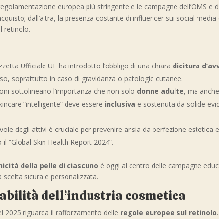
regolamentazione europea più stringente e le campagne dell’OMS e dei
quisto; dall’altra, la presenza costante di influencer sui social media
l retinolo.
azzetta Ufficiale UE ha introdotto l’obbligo di una chiara
dicitura d’a
uso, soprattutto in caso di gravidanza o patologie cutanee.
zioni sottolineano l’importanza che non solo
donne adulte
, ma anch
kincare “intelligente” deve essere
inclusiva
e sostenuta da solide evid
ole degli attivi è cruciale per prevenire ansia da perfezione estetica e
 il “Global Skin Health Report 2024”.
nicità della pelle di ciascuno
è oggi al centro delle campagne edu
scelta sicura e personalizzata.
bilità dell’industria cosmetica
 2025 riguarda il rafforzamento delle
regole europee sul retinolo