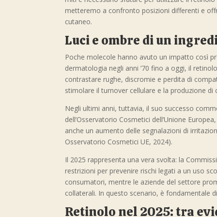
metteremo a confronto posizioni differenti e offr
cutaneo.
Luci e ombre di un ingred
Poche molecole hanno avuto un impatto così pro
dermatologia negli anni ’70 fino a oggi, il retino
contrastare rughe, discromie e perdita di compatt
stimolare il turnover cellulare e la produzione di 
Negli ultimi anni, tuttavia, il suo successo co
dell’Osservatorio Cosmetici dell’Unione Europea, t
anche un aumento delle segnalazioni di irritazioni
Osservatorio Cosmetici UE, 2024).
Il 2025 rappresenta una vera svolta: la Commissio
restrizioni per prevenire rischi legati a un uso sc
consumatori, mentre le aziende del settore prom
collaterali. In questo scenario, è fondamentale 
Retinolo nel 2025: tra ev