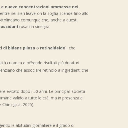
Le nuove concentrazioni ammesse nei
re nei sieri leave-on la soglia scende fino allo
a sottolineano comunque che, anche a questi
tiossidanti
usati in sinergia.
i di bidens pilosa
o
retinaldeide
), che
ilità cutanea e offrendo risultati più duraturi.
denziano che associare retinolo a ingredienti che
sere evitato dopo i 50 anni. Le principali società
imane valido a tutte le età, ma in presenza di
 Chirurgica, 2025).
endo le abitudini giornaliere e il grado di