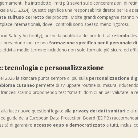
namenti, ha introdotto limiti più severi sulle concentrazioni di retino
ciale UE, 2024). Questo significa una responsabilità diretta per le azi
te sull’uso corretto
dei prodotti. Molte grandi compagnie stanno re
tplace internazionali, dove i controlli sono spesso meno rigorosi.
od Safety Authority), anche la pubblicità dei prodotti al
retinolo
deve
pei prevedono inoltre una
formazione specifica per il personale d
obiettivi a medio termine includono non solo formule più sicure ed eff
e: tecnologia e personalizzazione
 nel 2025 la skincare punta sempre di più sulla
personalizzazione dig
obioma cutaneo
permette di sviluppare routine su misura, riducendo il
ori francesi stanno proponendo test “smart” domiciliari per valutare la rea
 alla luce nuove questioni legate alla
privacy dei dati sanitari
e al r
linee guida della European Data Protection Board (EDPB) raccomandan
ssità di garantire
accesso equo e democratizzato
a tutti, inclusi