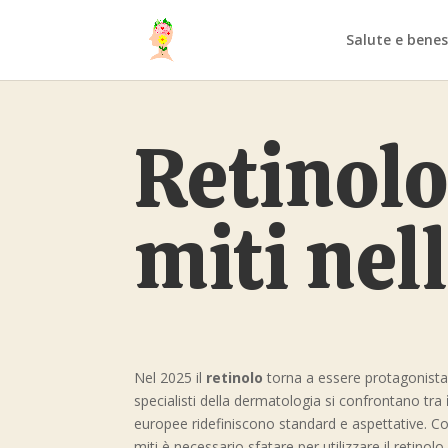
Salute e benes
Retinolo
miti nel
Nel 2025 il
retinolo
torna a essere protagonista 
specialisti della dermatologia si confrontano tra
europee ridefiniscono standard e aspettative. C
miti è necessario sfatare per utilizzare il retin