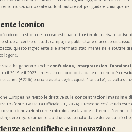
iremo indicazioni basate su fonti autorevoli per guidare chiunque nel 
iente iconico
fondo nella storia della cosmesi quanto il
retinolo
, derivato attivo 
lo è stato al centro di studi, campagne pubblicitarie e accese discussion
ezza, questo ingrediente si è affermato stabilmente nelle routine di m
collagene.
mmerciale ha generato anche
confusione, interpretazioni fuorvianti
ra il 2019 e il 2023 il mercato dei prodotti a base di retinolo è cresc
 cutanee (+22%) e una crescita degli acquisti “fai da te”, talvolta sen
ne Europea ha rivisto le direttive sulle
concentrazioni massime di 
orretto (fonte: Gazzetta Ufficiale UE, 2024). Crescono così le richieste
uovono innovazioni come microincapsulazione e formule “retinolo-lik
distinguere rigorosamente ciò che è sostenuto da evidenze da ciò che
idenze scientifiche e innovazione